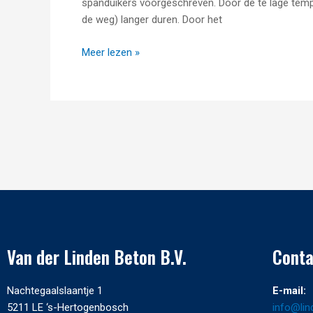
spanduikers voorgeschreven. Door de te lage tempe
de weg) langer duren. Door het
Meer lezen »
Van der Linden Beton B.V.
Conta
Nachtegaalslaantje 1
E-mail:
5211 LE ‘s-Hertogenbosch
info@lin