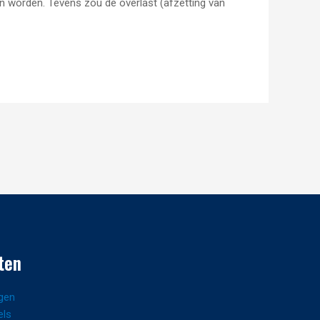
n worden. Tevens zou de overlast (afzetting van
ten
gen
els