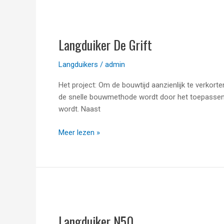
Langduiker
De
Langduiker De Grift
Grift
Langduikers
/
admin
Het project: Om de bouwtijd aanzienlijk te verkort
de snelle bouwmethode wordt door het toepassen 
wordt. Naast
Meer lezen »
Langduiker
N50
Langduiker N50