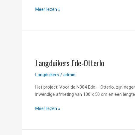
Meer lezen »
Langduikers
Ede-
Langduikers Ede-Otterlo
Otterlo
Langduikers
/
admin
Het project: Voor de N304 Ede – Otterlo, zijn neg
inwendige afmeting van 100 x 50 cm en een lengte 
Meer lezen »