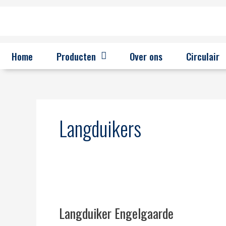
Ga
naar
de
inhoud
Home
Producten
Over ons
Circulair
Langduikers
Langduiker
Engelgaarde
Langduiker Engelgaarde