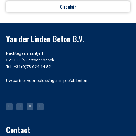
Circulair
Van der Linden Beton B.V.
Nachtegaalslaantje 1
5211 LE ‘s-Hertogenbosch
Tel.: +31(0)73 624 14 82
Uw partner voor oplossingen in prefab beton.
L
F
T
I
i
a
w
n
n
c
i
s
k
e
t
t
e
b
t
a
d
o
e
g
i
o
r
r
n
k
a
-
m
f
Contact