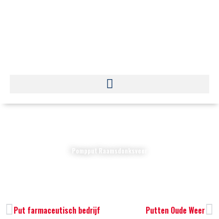
Ga
naar
de
inhoud
Pompput Raamsdonksveer
Vorige
V
Put farmaceutisch bedrijf
Putten Oude Weer